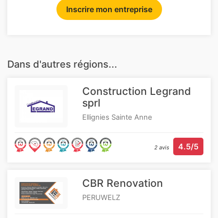
Inscrire mon entreprise
Dans d'autres régions...
Construction Legrand
sprl
Ellignies Sainte Anne
4.5/5
2 avis
CBR Renovation
PERUWELZ