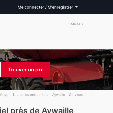
Me connecter / M'enregistrer
PUBLICITE
Trouver un pro
Walup
Toutes les entreprises
Aywaille
Services
iel près de Aywaille