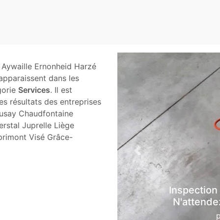
 Aywaille Ernonheid Harzé
pparaissent dans les
gorie
Services
. Il est
es résultats des entreprises
usay Chaudfontaine
stal Juprelle Liège
rimont Visé Grâce-
Previous
Inspection
N'attendez