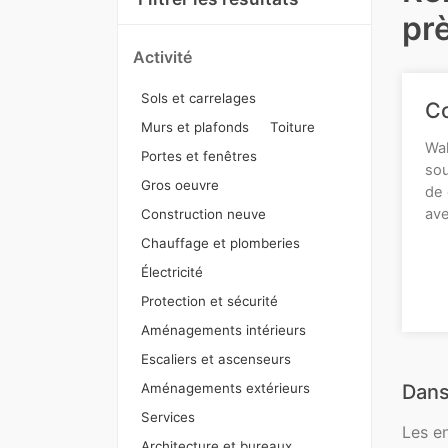
pr
Activité
Sols et carrelages
Co
Murs et plafonds
Toiture
Wal
Portes et fenêtres
sou
Gros oeuvre
de 
ave
Construction neuve
Chauffage et plomberies
Électricité
Protection et sécurité
Aménagements intérieurs
Escaliers et ascenseurs
Aménagements extérieurs
Dans
Services
Les e
Architecture et bureaux