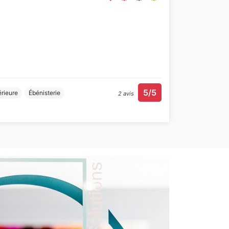
5/5
érieure
Ébénisterie
2 avis