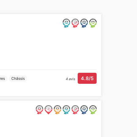
4.8/5
res
Châssis
4 avis