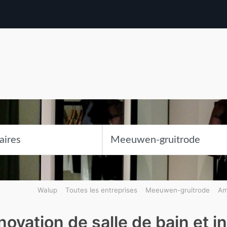
Walup
Toutes les entreprises
Meeuwen-gruitrode
Am
ovation de salle de bain et in