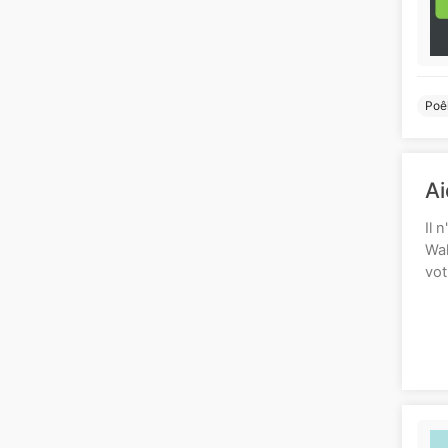
Poêl
Ai
Il 
Wal
vot