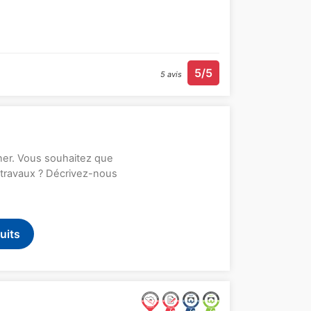
5/5
5 avis
rner. Vous souhaitez que
s travaux ? Décrivez-nous
uits