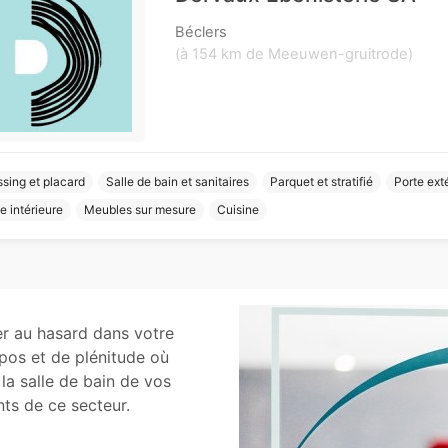
Béclers
(à 154 km de Meeuwen-gruitrode)
sing et placard
Salle de bain et sanitaires
Parquet et stratifié
Porte ext
e intérieure
Meubles sur mesure
Cuisine
ser au hasard dans votre
epos et de plénitude où
la salle de bain de vos
nts de ce secteur.