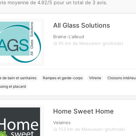
ote moyenne de 4.92/5 pour un total de 3 avis.
All Glass Solutions
Braine-L'alleud
(à 95 km de Meeuwen-gruitrode)
e de bain et sanitaires
Rampes et garde-corps
Vitrerie
Cloisons intérieu
sing et placard
Home Sweet Home
Velaines
(à 153 km de Meeuwen-gruitrode)