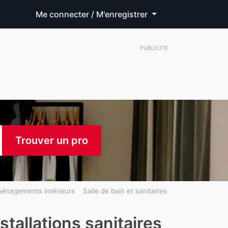
Me connecter / M'enregistrer
PUBLICITE
Trouver un pro
énagements intérieurs
Salle de bain et sanitaires
stallations sanitaires