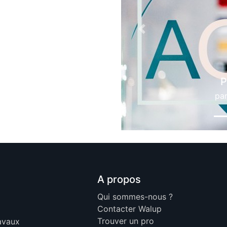
Previous
Portes en verre
par
All Glass Solutions
A propos
Qui sommes-nous ?
Contacter Walup
Trouver un pro
ravaux