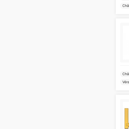
Châ
Châ
Vér