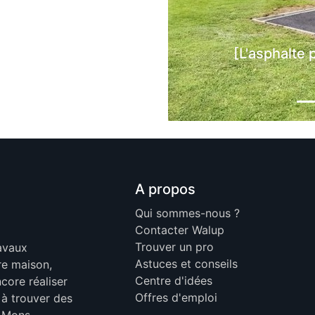
 tous types de projet]
ar
TPLH
p
A propos
Qui sommes-nous ?
Contacter Walup
Trouver un pro
ravaux
Astuces et conseils
re maison,
Centre d'idées
core réaliser
Offres d'emploi
 à trouver des