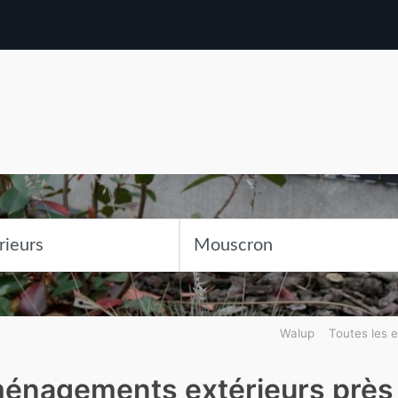
Walup
Toutes les e
énagements extérieurs près