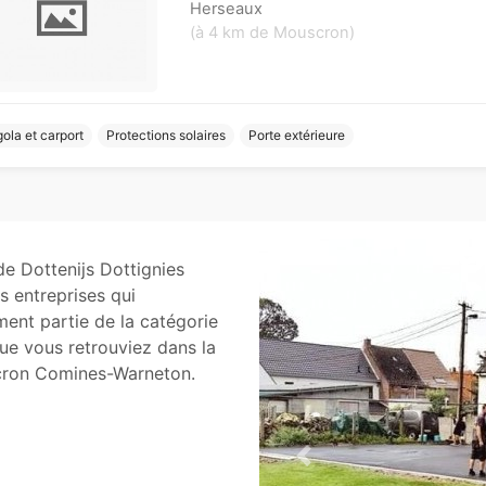
Herseaux
(à 4 km de Mouscron)
ola et carport
Protections solaires
Porte extérieure
de Dottenijs Dottignies
 entreprises qui
ment partie de la catégorie
 que vous retrouviez dans la
scron Comines-Warneton.
Previous