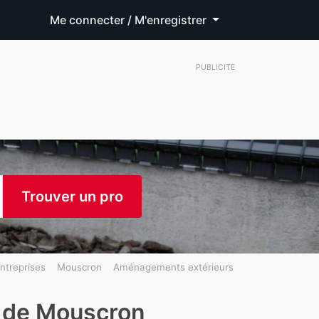
Me connecter / M'enregistrer
PUBLICITE
Trouver un pro
ntreprises
Mouscron
Aménagements extérieurs
 de Mouscron