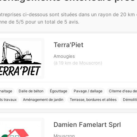
ntreprises ci-dessous sont situées dans un rayon de 20 km
ne de 5/5 pour un total de 5 avis.
Terra'Piet
Amougies
(à 19 km de Mouscron)
haltage
Dalle de béton
Égouttage
Pavage / dallage
Citerne d'eau de
ts travaux
Aménagement de jardin
Terrasse, bordures et allées
Démolit
Damien Famelart Sprl
Mouscron