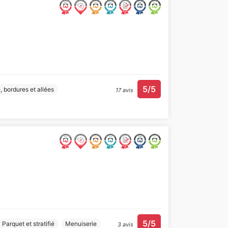
5/5
, bordures et allées
17 avis
5/5
Parquet et stratifié
Menuiserie
3 avis