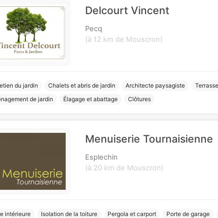
Delcourt Vincent
Pecq
(à 12 km de Mouscron)
etien du jardin
Chalets et abris de jardin
Architecte paysagiste
Terrasse
nagement de jardin
Élagage et abattage
Clôtures
Menuiserie Tournaisienne
Esplechin
(à 20 km de Mouscron)
e intérieure
Isolation de la toiture
Pergola et carport
Porte de garage