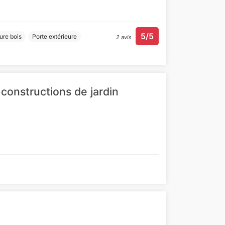
5/5
ure bois
Porte extérieure
2 avis
 constructions de jardin