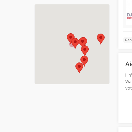
Rén
Ai
Il 
Wal
vot