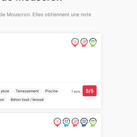
 de Mouscron. Elles obtiennent une note
5/5
 pluie
Terrassement
Piscine
1 avis
ion
Béton lissé / brossé