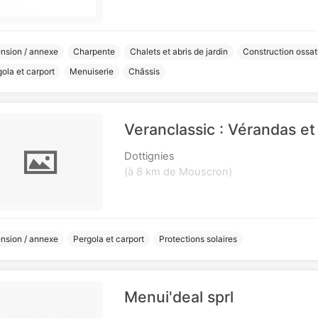
ension / annexe
Charpente
Chalets et abris de jardin
Construction ossat
ola et carport
Menuiserie
Châssis
Veranclassic : Vérandas et
Dottignies
(à 8 km de Mouscron)
ension / annexe
Pergola et carport
Protections solaires
Menui'deal sprl