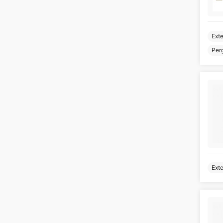
Ext
Perg
Ext