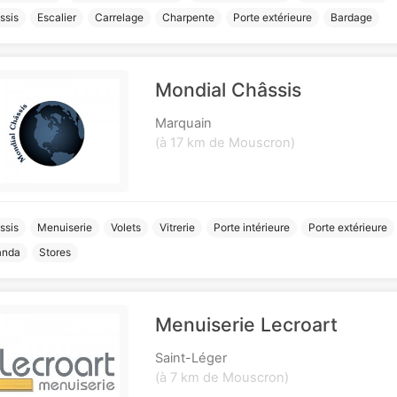
ssis
Escalier
Carrelage
Charpente
Porte extérieure
Bardage
Mondial Châssis
Marquain
(à 17 km de Mouscron)
ssis
Menuiserie
Volets
Vitrerie
Porte intérieure
Porte extérieure
anda
Stores
Menuiserie Lecroart
Saint-Léger
(à 7 km de Mouscron)