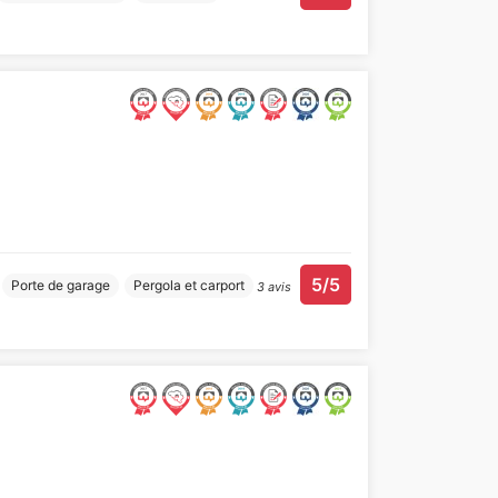
5/5
Porte de garage
Pergola et carport
3 avis