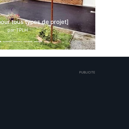
Pose de L en béton
ar
Aubry Henri - Parcs et Jardins
PUBLICITE