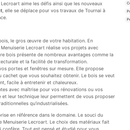
 Lecroart aime les défis ainsi que les nouveaux
C
ut
, elle se déplace pour vos travaux de Tournai à
P
nce.
P
 bois, le gros œuvre de votre habitation. En
a Menuiserie Lecroart réalise vos projets avec
ture bois présente de nombreux avantages comme la
itecturale et la facilité de transformation.
e vos portes et fenêtres sur mesure. Elle propose
u cachet que vous souhaitez obtenir. Le bois se veut
, facile à entretenir et chaleureux.
ntes avec maîtrise pour vos rénovations ou vos
e et leur technique leur permettent de vous proposer
aditionnelles qu’industrialisées.
eprise en référence dans le domaine. Le souci du
 le Menuiserie Lecroart. Le choix des matériaux fait
lui confère. Tout est pensé et étudié pour vous