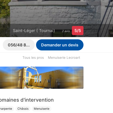
Saint-Léger ( Tournai)
5/5
2 avis
056/48 8...
Demander un devis
Tous les pros
Menuiserie Lecroart
omaines d'intervention
harpente
Châssis
Menuiserie