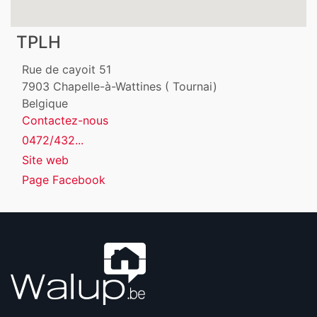
TPLH
Rue de cayoit 51
7903
Chapelle-à-Wattines ( Tournai)
Belgique
Contactez-nous
0472/432...
Site web
Page Facebook