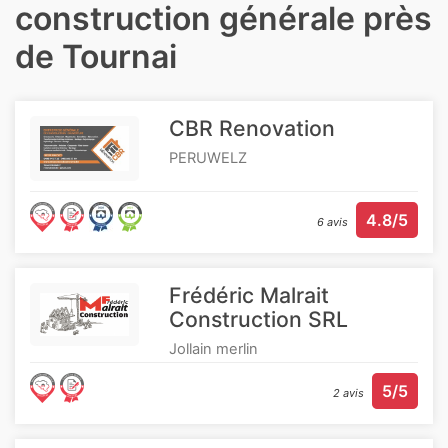
construction générale près
de Tournai
CBR Renovation
PERUWELZ
4.8/5
6 avis
Frédéric Malrait
Construction SRL
Jollain merlin
5/5
2 avis