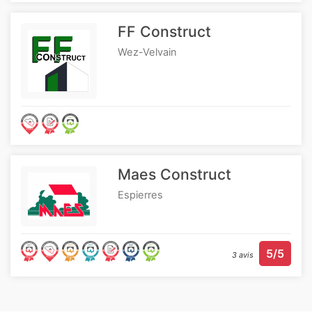
FF Construct
Wez-Velvain
Maes Construct
Espierres
5/5
3 avis