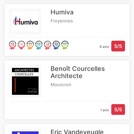
Humiva
Froyennes
5/5
6 avis
Benoît Courcelles
Architecte
Mouscron
5/5
1 avis
Eric Vandeveugle