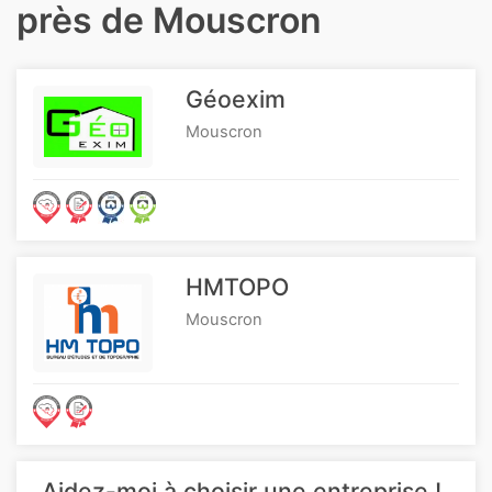
près de Mouscron
Géoexim
Mouscron
HMTOPO
Mouscron
Aidez-moi à choisir une entreprise !