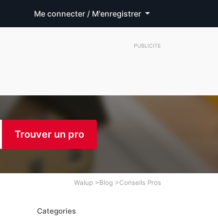
Me connecter / M'enregistrer
PUBLICITE
Trouver un pro
Walup
>
Blog
>
Conseils Pros
Categories