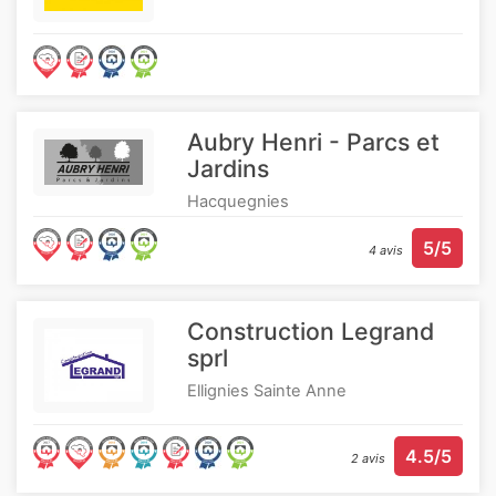
Aubry Henri - Parcs et
Jardins
Hacquegnies
5/5
4 avis
Construction Legrand
sprl
Ellignies Sainte Anne
4.5/5
2 avis