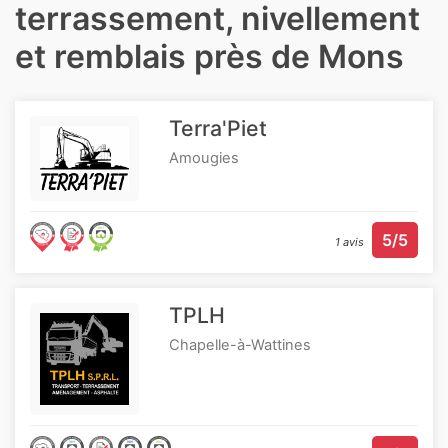
terrassement, nivellement
et remblais près de Mons
Terra'Piet
Amougies
5/5
1 avis
TPLH
Chapelle-à-Wattines