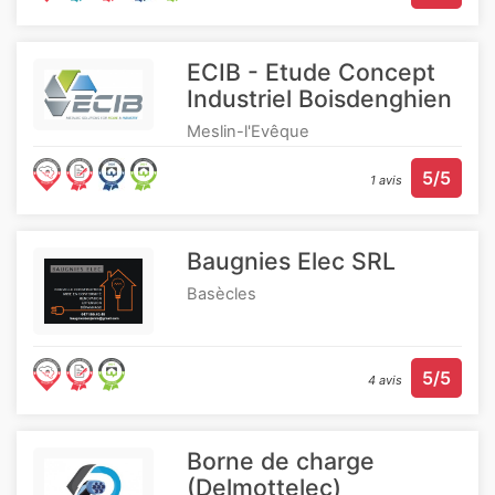
ECIB - Etude Concept
Industriel Boisdenghien
Meslin-l'Evêque
5/5
1 avis
Baugnies Elec SRL
Basècles
5/5
4 avis
Borne de charge
(Delmottelec)