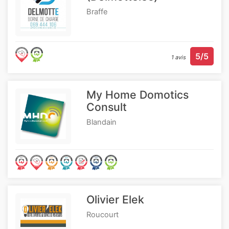
Braffe
5/5
1 avis
My Home Domotics
Consult
Blandain
Olivier Elek
Roucourt