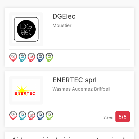
DGElec
Moustier
ENERTEC sprl
Wasmes Audemez Briffoeil
5/5
3 avis