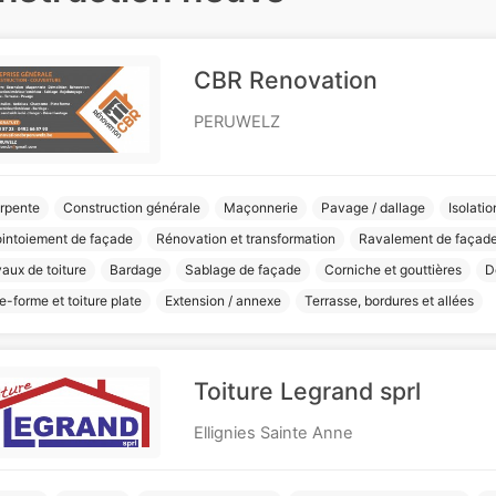
CBR Renovation
PERUWELZ
rpente
Construction générale
Maçonnerie
Pavage / dallage
Isolatio
ointoiement de façade
Rénovation et transformation
Ravalement de façad
aux de toiture
Bardage
Sablage de façade
Corniche et gouttières
D
e-forme et toiture plate
Extension / annexe
Terrasse, bordures et allées
Toiture Legrand sprl
Ellignies Sainte Anne