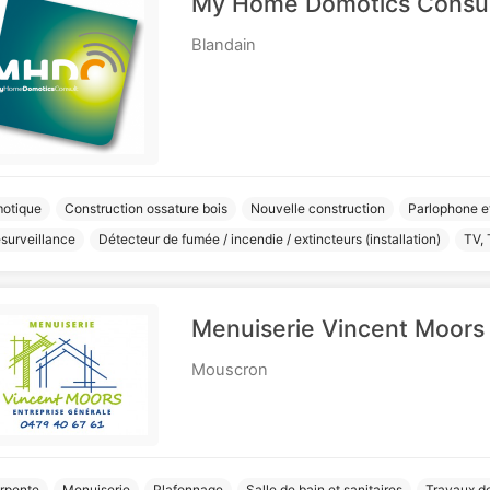
My Home Domotics Consu
Blandain
otique
Construction ossature bois
Nouvelle construction
Parlophone e
surveillance
Détecteur de fumée / incendie / extincteurs (installation)
TV, 
Menuiserie Vincent Moors
Mouscron
rpente
Menuiserie
Plafonnage
Salle de bain et sanitaires
Travaux de