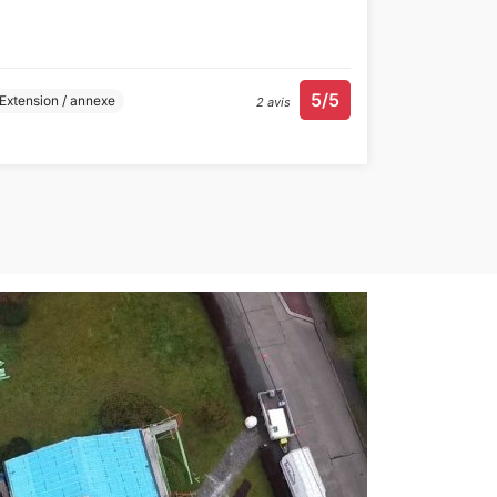
5/5
Extension / annexe
2 avis