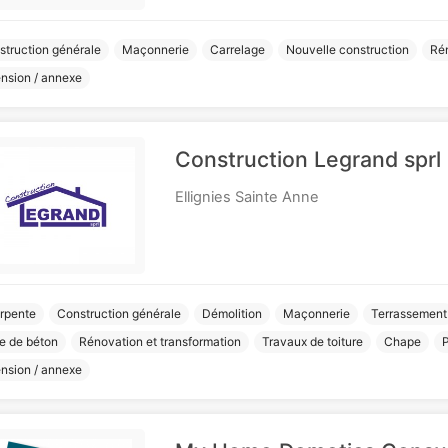
struction générale
Maçonnerie
Carrelage
Nouvelle construction
Rén
ension / annexe
Construction Legrand sprl
Ellignies Sainte Anne
rpente
Construction générale
Démolition
Maçonnerie
Terrassement
le de béton
Rénovation et transformation
Travaux de toiture
Chape
P
ension / annexe