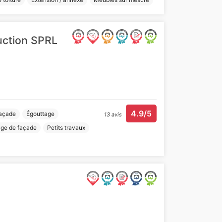
uction SPRL
4.9/5
façade
Égouttage
13 avis
ge de façade
Petits travaux