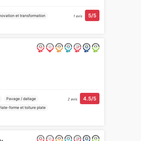
5/5
ovation et transformation
1 avis
4.5/5
Pavage / dallage
2 avis
late-forme et toiture plate