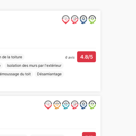
4.8/5
n de la toiture
6 avis
e
Isolation des murs par l'extérieur
émoussage du toit
Désamiantage