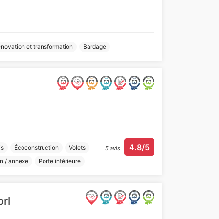
novation et transformation
Bardage
4.8/5
is
Écoconstruction
Volets
5 avis
n / annexe
Porte intérieure
prl