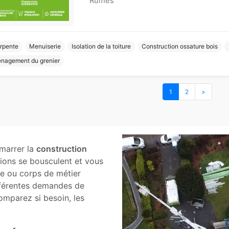
Rumes
rpente
Menuiserie
Isolation de la toiture
Construction ossature bois
nagement du grenier
1
2
>
émarrer la
construction
ons se bousculent et vous
rte ou corps de métier
fférentes demandes de
Comparez si besoin, les