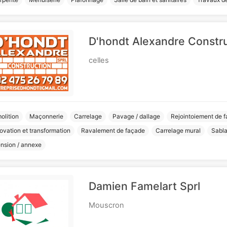
D'hondt Alexandre Constr
celles
olition
Maçonnerie
Carrelage
Pavage / dallage
Rejointoiement de 
ovation et transformation
Ravalement de façade
Carrelage mural
Sabla
ension / annexe
Damien Famelart Sprl
Mouscron