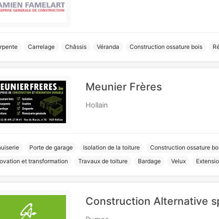
rpente
Carrelage
Châssis
Véranda
Construction ossature bois
Ré
Meunier Frères
Hollain
uiserie
Porte de garage
Isolation de la toiture
Construction ossature bo
ovation et transformation
Travaux de toiture
Bardage
Velux
Extensio
Construction Alternative s