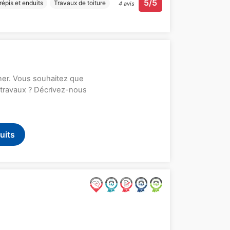
5/5
répis et enduits
Travaux de toiture
4 avis
rner. Vous souhaitez que
s travaux ? Décrivez-nous
uits