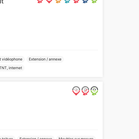
lt
t vidéophone
Extension / annexe
TNT, internet
 toiture
Extension / annexe
Meubles sur mesure