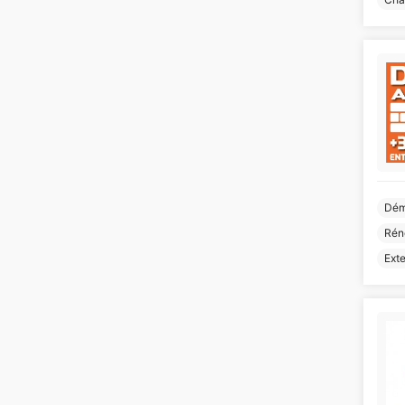
Dém
Rén
Ext