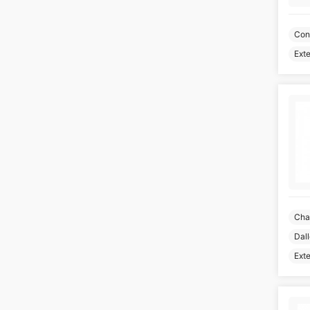
Con
Ext
Cha
Dal
Ext