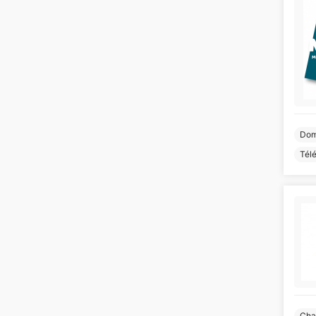
Dom
Télé
Cha