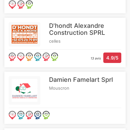
D'hondt Alexandre
Construction SPRL
celles
4.9/5
13 avis
Damien Famelart Sprl
Mouscron