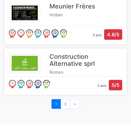
Meunier Frères
Hollain
4.8/5
5 avis
Construction
Alternative sprl
Rumes
5/5
2 avis
1
2
>