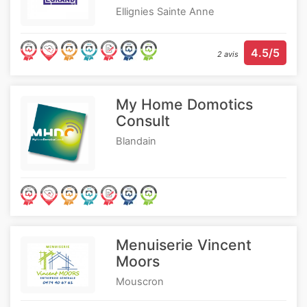
Ellignies Sainte Anne
4.5/5
2 avis
My Home Domotics
Consult
Blandain
Menuiserie Vincent
Moors
Mouscron