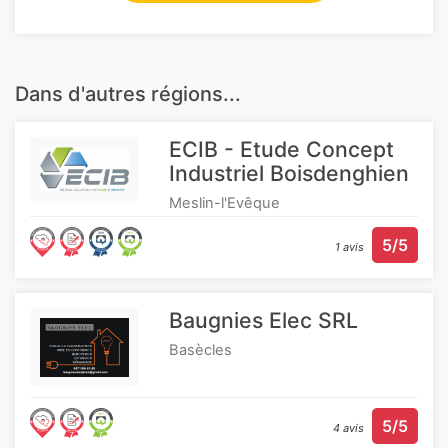
Dans d'autres régions...
ECIB - Etude Concept
Industriel Boisdenghien
Meslin-l'Evêque
5/5
1 avis
Baugnies Elec SRL
Basècles
5/5
4 avis