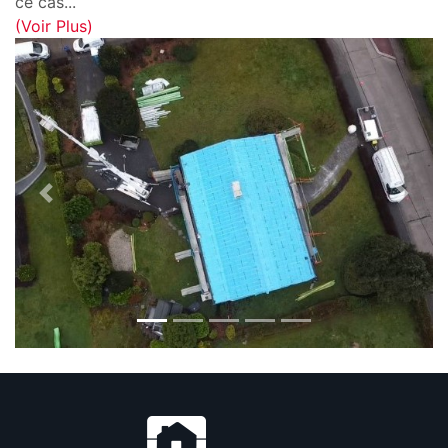
ce cas
...
(Voir Plus)
Previous
Next