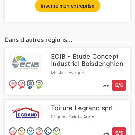
Inscrire mon entreprise
Dans d'autres régions...
ECIB - Etude Concept
Industriel Boisdenghien
Meslin-l'Evêque
5/5
1 avis
Toiture Legrand sprl
Ellignies Sainte Anne
5/5
4 avis