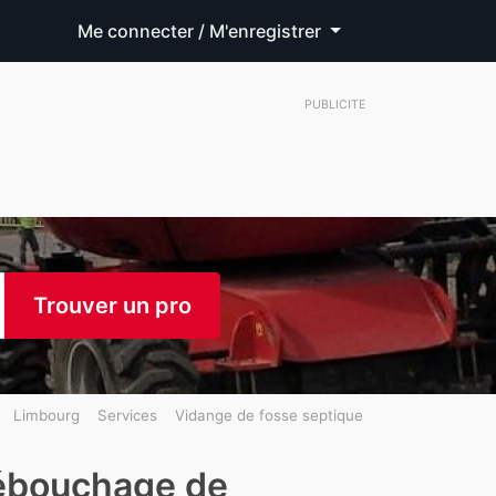
Me connecter / M'enregistrer
PUBLICITE
Trouver un pro
Limbourg
Services
Vidange de fosse septique
débouchage de