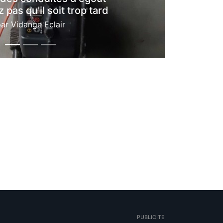
 pas qu'il soit trop tard
par
Vidange Eclair
PUBLICITE