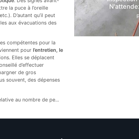
ptique
. Des signes avant-
N'attendez
e la puce à l’oreille
c.). D’autant qu’il peut
bles aux évacuations des
ses compétentes pour la
rviennent pour
l’entretien, le
ions. Elles se déplacent
conseillé d’effectuer
épargner de gros
lus souvent, des dépenses
relative au nombre de pe
...