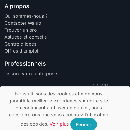
A propos
Qui sommes-nous ?
Contacter Walup
Trouver un pro
Astuces et conseils
Centre d'idées
Offres d'emploi
Professionnels
Inscrire votre entreprise
PUBLICITE
Nous utilisons des cookies afin de vous
garantir la meilleure expérience sur notre site.
En continuant à utiliser ce dernier, nous
© 2026 Walup.be - Tous Droits Réservés -
considérerons que vous acceptez l'utilisation
Membre de TrustUp.be
Mentions légales
des cookies.
Voir plus
Fermer