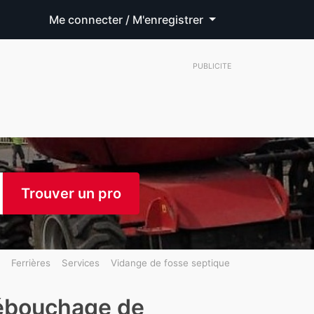
Me connecter / M'enregistrer
PUBLICITE
Trouver un pro
Ferrières
Services
Vidange de fosse septique
débouchage de