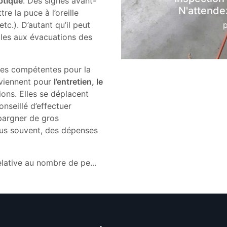
ptique
. Des signes avant-
N'attendez
e la puce à l’oreille
c.). D’autant qu’il peut
bles aux évacuations des
ses compétentes pour la
rviennent pour
l’entretien, le
ions. Elles se déplacent
conseillé d’effectuer
épargner de gros
lus souvent, des dépenses
relative au nombre de pe
...