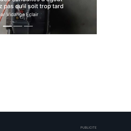
 pas qu'il soit trop tard
par
Vidange Eclair
PUBLICITE