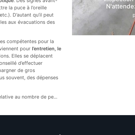
ptique
. Des signes avant-
N'attendez
e la puce à l’oreille
c.). D’autant qu’il peut
bles aux évacuations des
ses compétentes pour la
rviennent pour
l’entretien, le
ions. Elles se déplacent
conseillé d’effectuer
épargner de gros
lus souvent, des dépenses
relative au nombre de pe
...