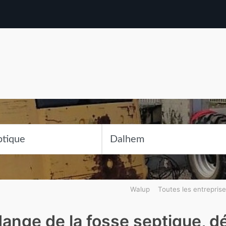
Walup
Toutes les entrepris
dange de la fosse septique, 