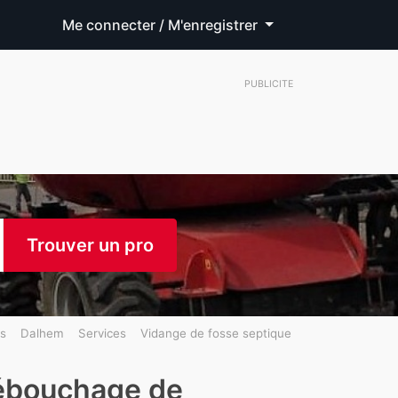
Me connecter / M'enregistrer
PUBLICITE
Trouver un pro
es
Dalhem
Services
Vidange de fosse septique
débouchage de