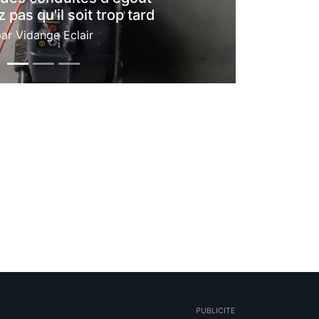
 pas qu'il soit trop tard
par
Vidange Eclair
PUBLICITE