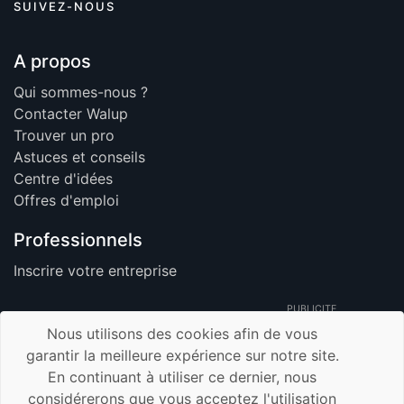
SUIVEZ-NOUS
A propos
Qui sommes-nous ?
Contacter Walup
Trouver un pro
Astuces et conseils
Centre d'idées
Offres d'emploi
Professionnels
Inscrire votre entreprise
PUBLICITE
Nous utilisons des cookies afin de vous
garantir la meilleure expérience sur notre site.
En continuant à utiliser ce dernier, nous
© 2026 Walup.be - Tous Droits Réservés -
considérerons que vous acceptez l'utilisation
Membre de TrustUp.be