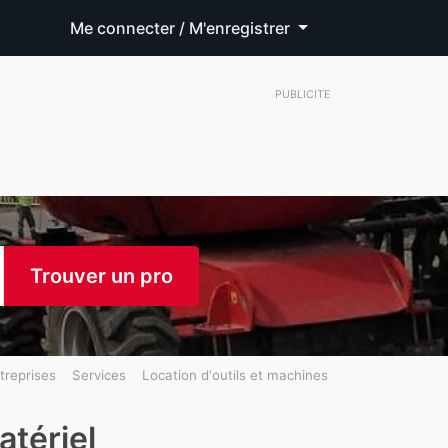
Me connecter / M'enregistrer
PUBLICITE
Trouver un pro
treprises
Services
Location d'outils et machines
atériel