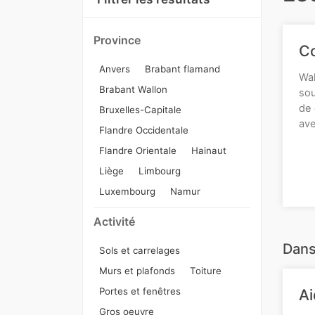
Province
Co
Anvers
Brabant flamand
Wal
Brabant Wallon
sou
de 
Bruxelles-Capitale
ave
Flandre Occidentale
Flandre Orientale
Hainaut
Liège
Limbourg
Luxembourg
Namur
Activité
Dans
Sols et carrelages
Murs et plafonds
Toiture
Portes et fenêtres
Ai
Gros oeuvre