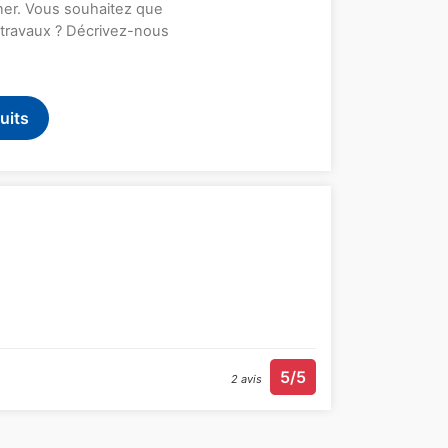
rner. Vous souhaitez que
s travaux ? Décrivez-nous
uits
5/5
2 avis