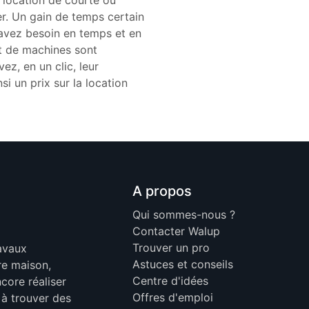
 location de courte ou
er. Un gain de temps certain
s avez besoin en temps et en
et de machines sont
ez, en un clic, leur
i un prix sur la location
A propos
Qui sommes-nous ?
Contacter Walup
Trouver un pro
ravaux
Astuces et conseils
re maison,
Centre d'idées
core réaliser
Offres d'emploi
 à trouver des