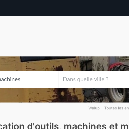
Walup
Toutes les en
ation d'outils, machines et m