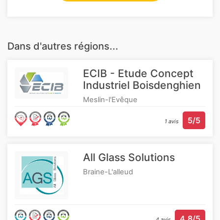
Dans d'autres régions...
ECIB - Etude Concept
Industriel Boisdenghien
Meslin-l'Evêque
5/5
1 avis
All Glass Solutions
Braine-L'alleud
4.8/5
4 avis