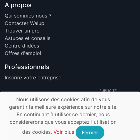
A propos
Qui sommes-nous ?
Contacter Walup
Trouver un pro
Astuces et conseils
Centre d'idées
Offres d'emploi
Professionnels
Inscrire votre entreprise
PUBLICITE
Nous utilisons des cookies afin de vous
garantir la meilleure expérience sur notre site.
En continuant à utiliser ce dernier, nous
© 2026 Walup.be - Tous Droits Réservés -
considérerons que vous acceptez l'utilisation
Membre de TrustUp.be
Mentions légales
des cookies.
Voir plus
Fermer