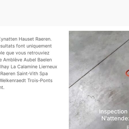
Eynatten Hauset Raeren.
ésultats font uniquement
ible que vous retrouviez
 de Amblève Aubel Baelen
lhay La Calamine Lierneux
Raeren Saint-Vith Spa
Welkenraedt Trois-Ponts
t.
Previous
Inspection
N'attendez