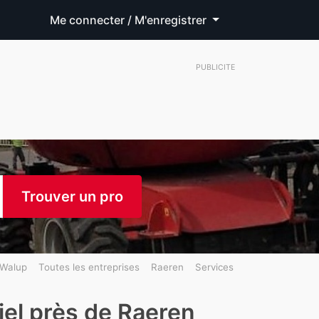
Me connecter / M'enregistrer
PUBLICITE
Trouver un pro
Walup
Toutes les entreprises
Raeren
Services
iel près de Raeren