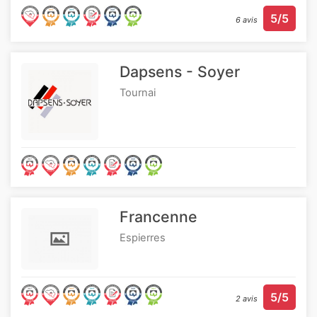
5/5
6 avis
Dapsens - Soyer
Tournai
Francenne
Espierres
5/5
2 avis