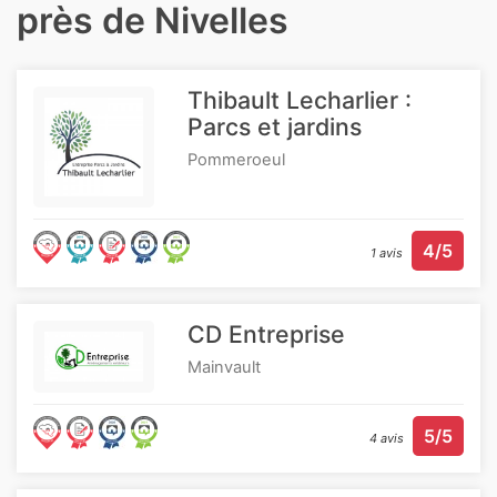
près de Nivelles
Thibault Lecharlier :
Parcs et jardins
Pommeroeul
4/5
1 avis
CD Entreprise
Mainvault
5/5
4 avis