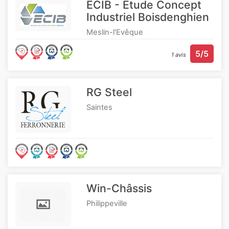
ECIB - Etude Concept
Industriel Boisdenghien
Meslin-l'Evêque
5/5
1 avis
RG Steel
Saintes
Win-Châssis
Philippeville