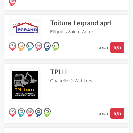
Toiture Legrand sprl
Ellignies Sainte Anne
5/5
4 avis
TPLH
Chapelle-à-Wattines
5/5
4 avis