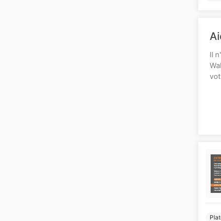
Ai
Il 
Wal
vot
Plat