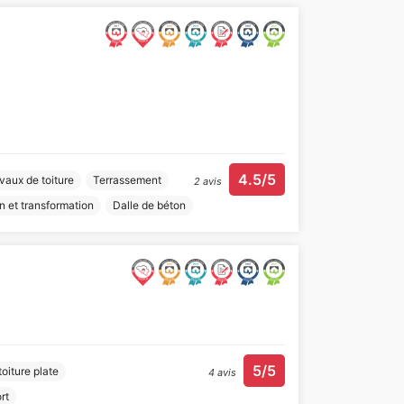
4.5/5
vaux de toiture
Terrassement
2 avis
 et transformation
Dalle de béton
5/5
toiture plate
4 avis
rt