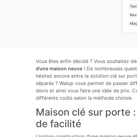
Terr
Rav
Maç
Vous êtes enfin décidé ? Vous souhaitez d
d’une maison neuve
! De nombreuses questi
hésitez encore entre la solution clé sur po
séparés ? Walup vous permet de passer di
devis et ainsi vous faire une idée de prix. 
différents coûts selon la méthode choisie.
Maison clé sur porte :
de facilité
L’option construction d’une maison neuve
c