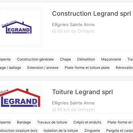
Construction Legrand sprl
Ellignies Sainte Anne
(à 89 km de Onhaye)
rpente
Construction générale
Chape
Démolition
Maçonnerie
Tra
age / dallage
Extension / annexe
Plate-forme et toiture plate
Rénovation
Toiture Legrand sprl
Ellignies Sainte Anne
(à 89 km de Onhaye)
rpente
Bardage
Travaux de toiture
Crépis et enduits
Plate-forme et 
truction ossature bois
Isolation de la toiture
Zinguerie
Pergola et carpo