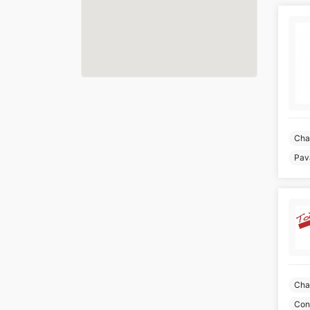
Cha
Pav
Cha
Cons