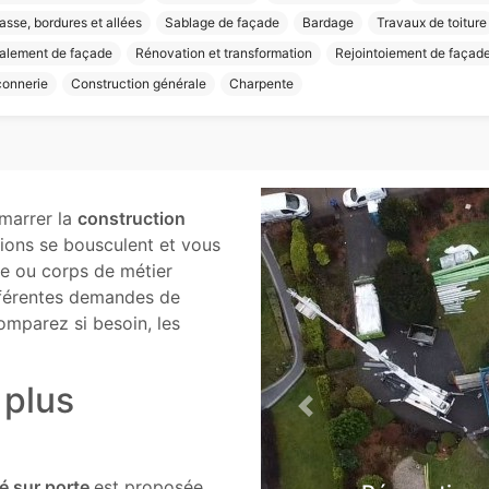
asse, bordures et allées
Sablage de façade
Bardage
Travaux de toiture
alement de façade
Rénovation et transformation
Rejointoiement de façad
onnerie
Construction générale
Charpente
émarrer la
construction
ons se bousculent et vous
rte ou corps de métier
fférentes demandes de
Comparez si besoin, les
 plus
Previous
lé sur porte
est proposée