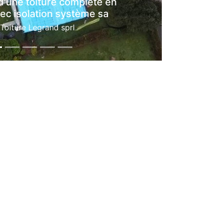
Pose de hourdis à l'étage lors de la
construction d'une maison unifami
par
Construction Legrand sprl