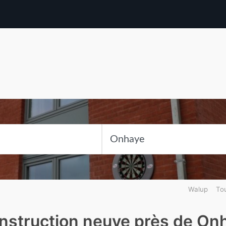
Walup
Tou
nstruction neuve près de On