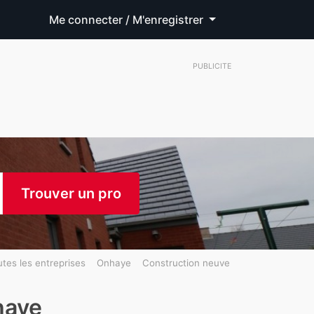
Me connecter / M'enregistrer
PUBLICITE
Trouver un pro
tes les entreprises
Onhaye
Construction neuve
haye