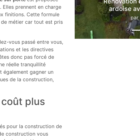
Rénovation d'une toiture complète en
. Elles prennent en charge
ardoise avec isolation système sa
x finitions. Cette formule
par
Toiture Legrand sprl
 de métier car tout est pris
ndez-vous passé entre vous,
ations et les directives
êtes donc pas forcé de
e réelle tranquillité
ait également gagner un
ues de la construction,
 coût plus
és pour la construction de
 de construction vous