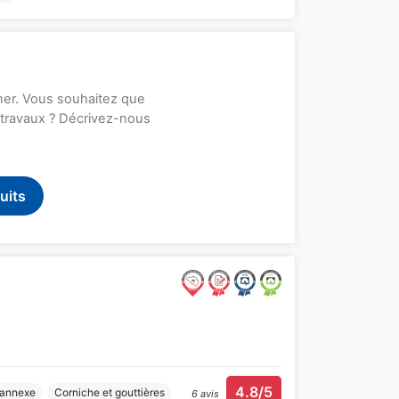
rner. Vous souhaitez que
s travaux ? Décrivez-nous
uits
4.8/5
 annexe
Corniche et gouttières
6 avis