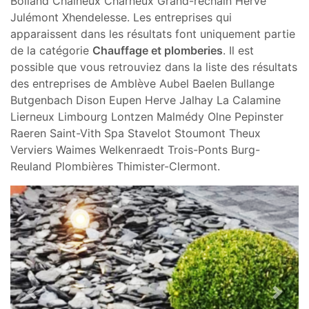
Bolland Chaineux Charneux Grand-rechain Herve
Julémont Xhendelesse. Les entreprises qui
apparaissent dans les résultats font uniquement partie
de la catégorie
Chauffage et plomberies
. Il est
possible que vous retrouviez dans la liste des résultats
des entreprises de Amblève Aubel Baelen Bullange
Butgenbach Dison Eupen Herve Jalhay La Calamine
Lierneux Limbourg Lontzen Malmédy Olne Pepinster
Raeren Saint-Vith Spa Stavelot Stoumont Theux
Verviers Waimes Welkenraedt Trois-Ponts Burg-
Reuland Plombières Thimister-Clermont.
Previous
Next