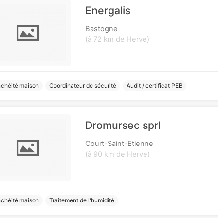
Energalis
Bastogne
(à 72 km de Herve)
nchéité maison
Coordinateur de sécurité
Audit / certificat PEB
Dromursec sprl
Court-Saint-Etienne
(à 90 km de Herve)
nchéité maison
Traitement de l'humidité