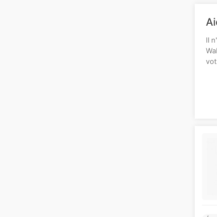
Ai
Il 
Wal
vot