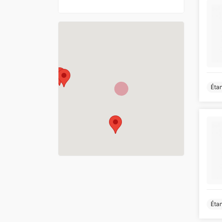
Éta
Éta