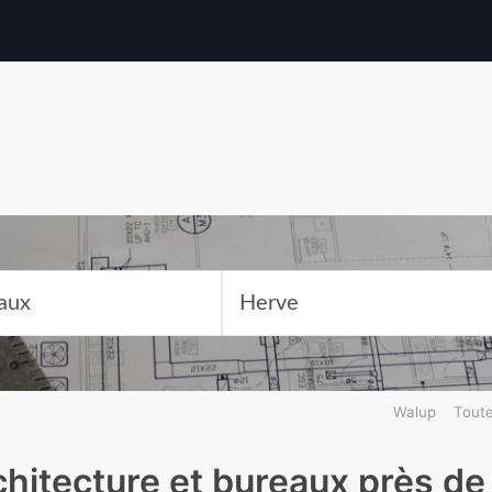
Walup
Toute
chitecture et bureaux près de