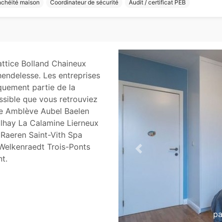
nchéité maison
Coordinateur de sécurité
Audit / certificat PEB
attice Bolland Chaineux
endelesse. Les entreprises
iquement partie de la
possible que vous retrouviez
 de Amblève Aubel Baelen
lhay La Calamine Lierneux
Raeren Saint-Vith Spa
Welkenraedt Trois-Ponts
Previous
t.
P
par
Au