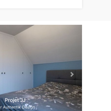
Next
rojet JJ
thentik Design