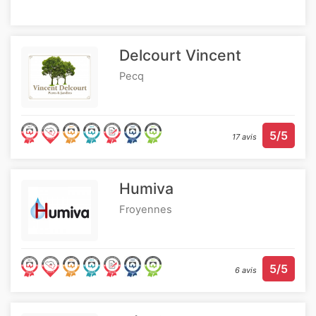
Delcourt Vincent
Pecq
5/5
17 avis
Humiva
Froyennes
5/5
6 avis