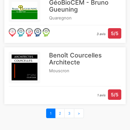
GéoBioCEM - Bruno
Gueuning
Quaregnon
5/5
3 avis
Benoît Courcelles
Architecte
Mouscron
5/5
1 avis
1
2
3
>