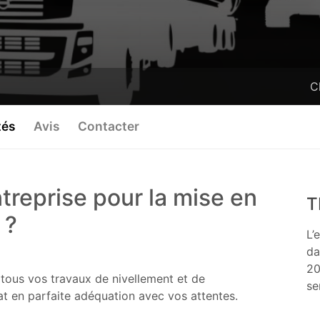
C
tés
Avis
Contacter
reprise pour la mise en
T
 ?
L’
da
20
ous vos travaux de nivellement et de
se
at en parfaite adéquation avec vos attentes.