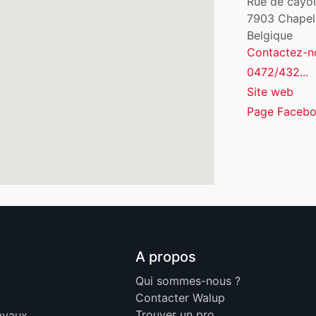
Rue de cayoi
7903
Chapel
Belgique
Contactez-n
0472/432...
Site web
Page Faceb
A propos
Qui sommes-nous ?
Contacter Walup
Trouver un pro
ravaux