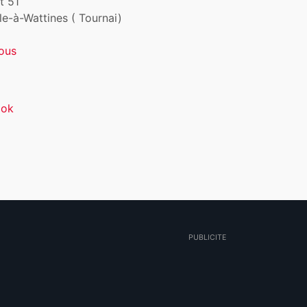
t 51
le-à-Wattines ( Tournai)
ous
ook
PUBLICITE