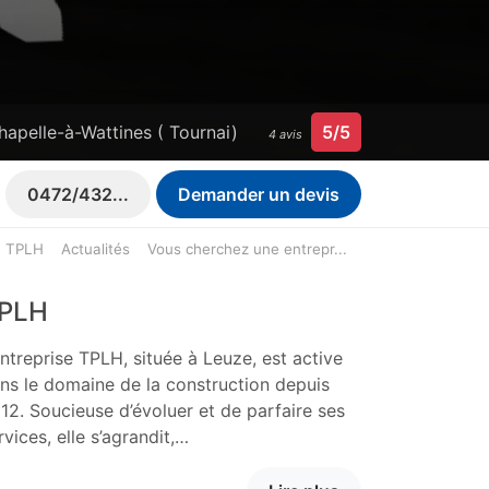
hapelle-à-Wattines ( Tournai)
5/5
4 avis
0472/432...
Demander un devis
TPLH
Actualités
Vous cherchez une entrepr...
PLH
entreprise TPLH, située à Leuze, est active
ns le domaine de la construction depuis
12. Soucieuse d’évoluer et de parfaire ses
rvices, elle s’agrandit,…