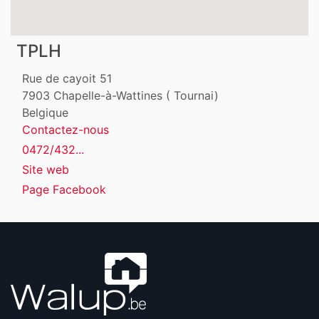
TPLH
Rue de cayoit 51
7903
Chapelle-à-Wattines ( Tournai)
Belgique
Contactez-nous
0472/432...
Site web
Page Facebook