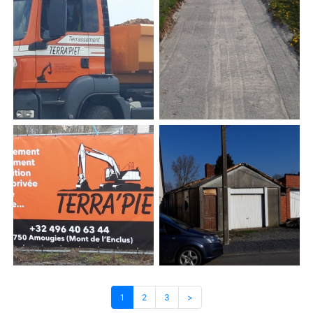
1
2
3
>