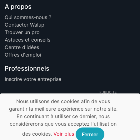
A propos
Qui sommes-nous ?
Contacter Walup
Trouver un pro
Astuces et conseils
Centre d'idées
Offres d'emploi
Professionnels
Inscrire votre entreprise
PUBLICITE
Nous utilisons des cookies afin de vous
garantir la meilleure expérience sur notre site.
En continuant à utiliser ce dernier, nous
© 2026 Walup.be - Tous Droits Réservés -
considérerons que vous acceptez l'utilisation
Membre de TrustUp.be
Mentions légales
des cookies.
Voir plus
Fermer