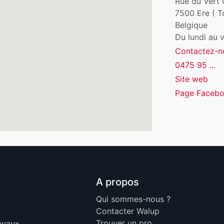
Rue du Vert 
7500
Ere ( T
Belgique
Du lundi au 
Contactez-n
0475 95 ...
Site web
Page Faceb
A propos
Qui sommes-nous ?
Contacter Walup
Trouver un pro
ravaux