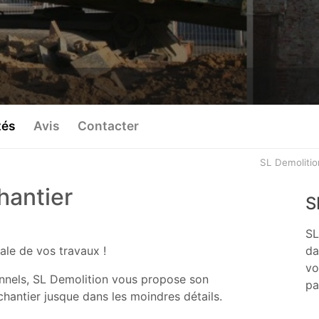
tés
Avis
Contacter
SL Demoliti
hantier
S
SL
ale de vos travaux !
da
vo
ionnels, SL Demolition vous propose son
pa
hantier jusque dans les moindres détails.