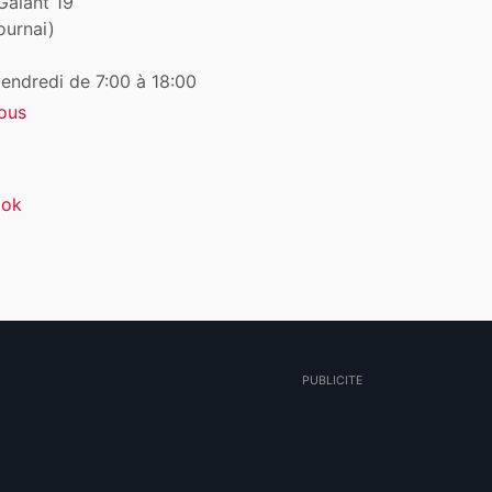
Galant 19
ournai)
vendredi de 7:00 à 18:00
ous
ook
PUBLICITE