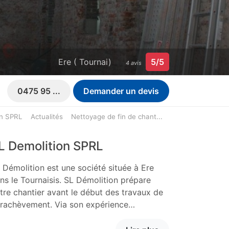
Ere ( Tournai)
5/5
4 avis
0475 95 ...
Demander un devis
on SPRL
Actualités
Nettoyage de fin de chant...
L Demolition SPRL
 Démolition est une société située à Ere
ns le Tournaisis. SL Démolition prépare
tre chantier avant le début des travaux de
rachèvement. Via son expérience…