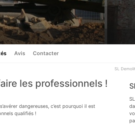
tés
Avis
Contacter
SL Demoli
aire les professionnels !
S
SL
s’avérer dangereuses, c’est pourquoi il est
da
nnels qualifiés !
vo
pa