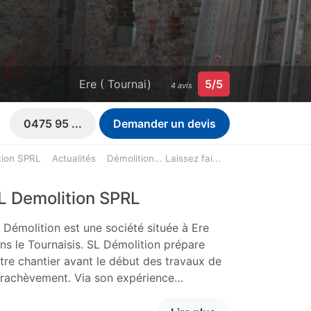
Ere ( Tournai)
5/5
4 avis
0475 95 ...
Demander un devis
tion SPRL
Actualités
Démolition... Laissez fai...
L Demolition SPRL
 Démolition est une société située à Ere
ns le Tournaisis. SL Démolition prépare
tre chantier avant le début des travaux de
rachèvement. Via son expérience…