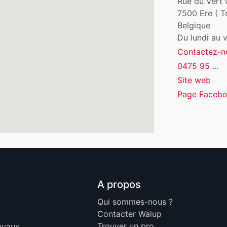
Rue du Vert 
7500
Ere ( T
Belgique
Du lundi au 
Contactez-n
0475 95 ...
Site web
Page Faceb
A propos
Qui sommes-nous ?
Contacter Walup
Trouver un pro
ravaux