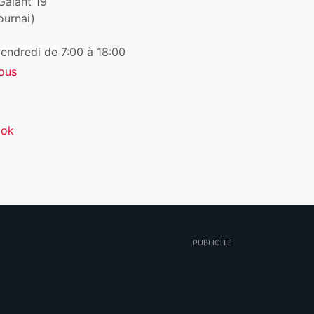
Galant 19
ournai)
vendredi de 7:00 à 18:00
ous
ook
PUBLICITE