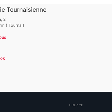
ie Tournaisienne
, 2
in ( Tournai)
ous
ook
PUBLICITE