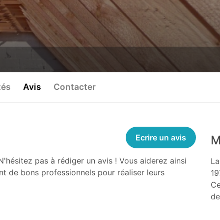
tés
Avis
Contacter
Ecrire un avis
M
N'hésitez pas à rédiger un avis ! Vous aiderez ainsi
La
nt de bons professionnels pour réaliser leurs
19
Ce
de