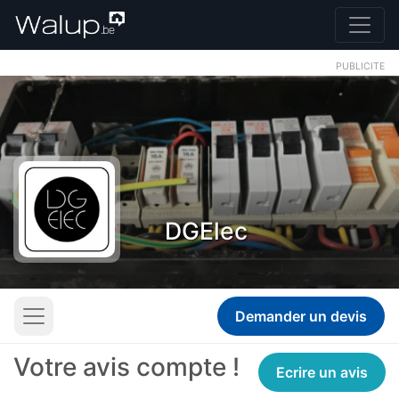
PUBLICITE
DGElec
Demander un devis
Votre avis compte !
Ecrire un avis