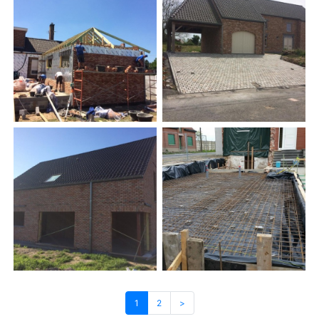
1
2
>