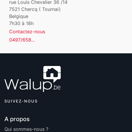
rue Louis Chevalier 36 /14
7521
Chercq ( Tournai)
Belgique
7h30 à 18h
Contactez-nous
0497/658...
SUIVEZ-NOUS
A propos
Qui sommes-nous ?