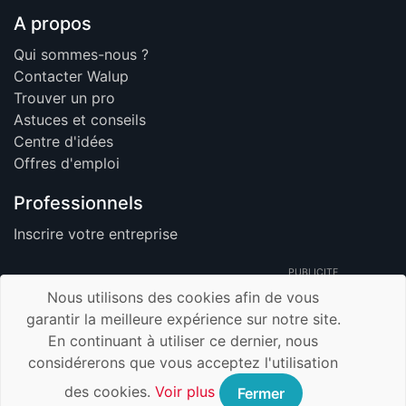
A propos
Qui sommes-nous ?
Contacter Walup
Trouver un pro
Astuces et conseils
Centre d'idées
Offres d'emploi
Professionnels
Inscrire votre entreprise
PUBLICITE
Nous utilisons des cookies afin de vous
garantir la meilleure expérience sur notre site.
En continuant à utiliser ce dernier, nous
© 2026 Walup.be - Tous Droits Réservés -
considérerons que vous acceptez l'utilisation
Membre de TrustUp.be
Mentions légales
des cookies.
Voir plus
Fermer