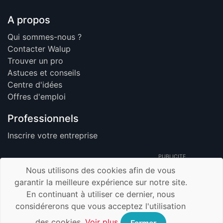
A propos
Qui sommes-nous ?
Contacter Walup
Trouver un pro
Astuces et conseils
Centre d'idées
Offres d'emploi
Professionnels
Inscrire votre entreprise
PUBLICITE
Nous utilisons des cookies afin de vous
garantir la meilleure expérience sur notre site.
En continuant à utiliser ce dernier, nous
© 2026 Walup.be - Tous Droits Réservés -
considérerons que vous acceptez l'utilisation
Membre de TrustUp.be
Mentions légales
des cookies.
Voir plus