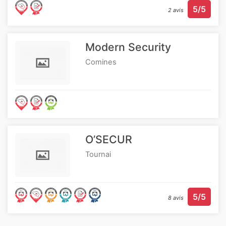
5/5
2 avis
Modern Security
Comines
O’SECUR
Tournai
5/5
8 avis