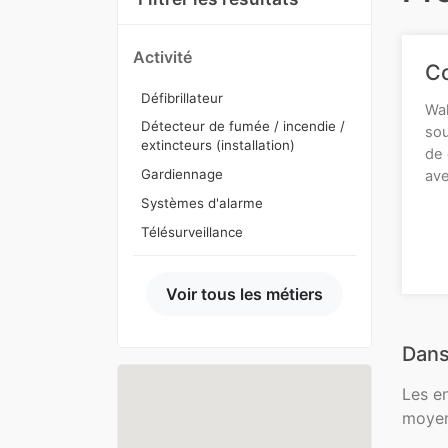
Activité
Co
Défibrillateur
Wal
Détecteur de fumée / incendie /
sou
extincteurs (installation)
de 
Gardiennage
ave
Systèmes d'alarme
Télésurveillance
Voir tous les métiers
Dans
Les e
moyen