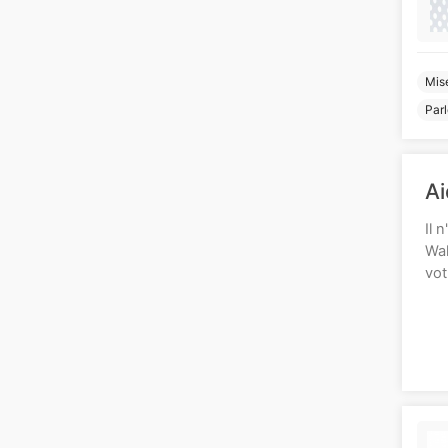
Mise
Par
Ai
Il 
Wal
vot