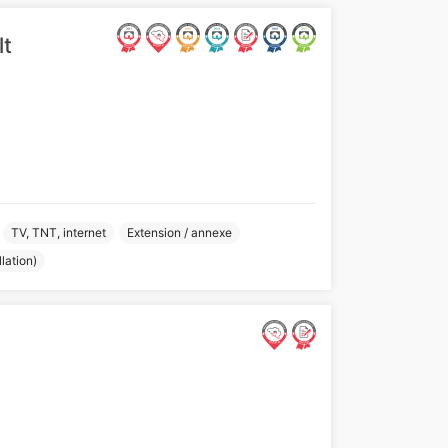
lt
TV, TNT, internet
Extension / annexe
lation)