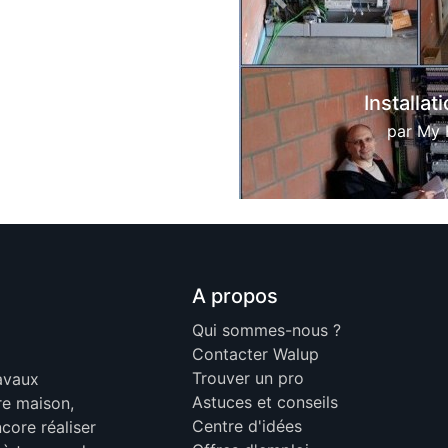
Previous
Installation ar
par
My Home Dom
A propos
Qui sommes-nous ?
Contacter Walup
Trouver un pro
ravaux
Astuces et conseils
re maison,
Centre d'idées
core réaliser