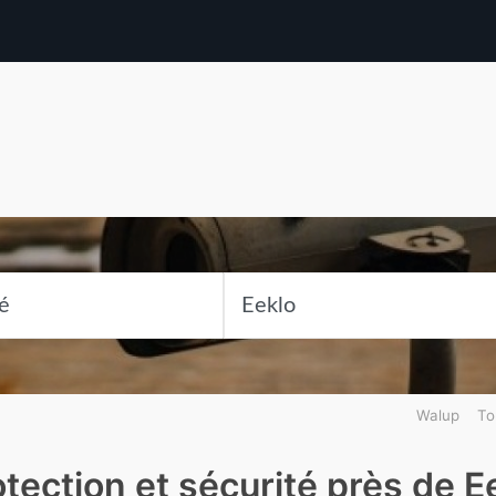
Walup
To
tection et sécurité près de E