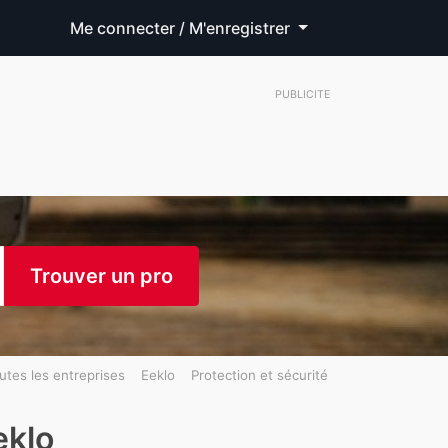
Me connecter / M'enregistrer
PUBLICITE
Trouver un pro
utes les entreprises
Eeklo
Protection et sécurité
eklo