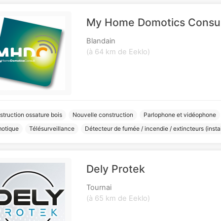
My Home Domotics Consu
Blandain
(à 64 km de Eeklo)
truction ossature bois
Nouvelle construction
Parlophone et vidéophone
otique
Télésurveillance
Détecteur de fumée / incendie / extincteurs (instal
Dely Protek
Tournai
(à 65 km de Eeklo)