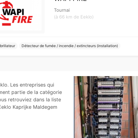
Tournai
(à 66 km de Eeklo)
brillateur
Détecteur de fumée / incendie / extincteurs (installation)
klo. Les entreprises qui
ment partie de la catégorie
ous retrouviez dans la liste
 Eeklo Kaprijke Maldegem