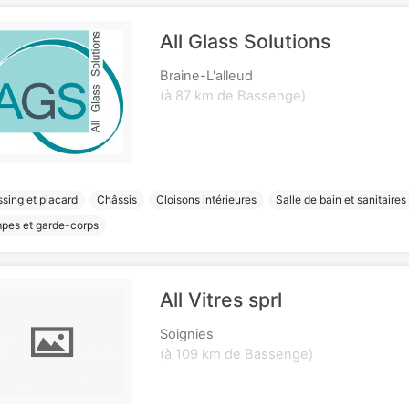
All Glass Solutions
Braine-L'alleud
(à 87 km de Bassenge)
sing et placard
Châssis
Cloisons intérieures
Salle de bain et sanitaires
pes et garde-corps
All Vitres sprl
Soignies
(à 109 km de Bassenge)