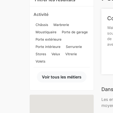
Activité
Co
Châssis
Marbrerie
Wal
Moustiquaire
Porte de garage
sou
de 
Porte extérieure
ave
Porte intérieure
Serrurerie
Stores
Velux
Vitrerie
Volets
Voir tous les métiers
Dans
Les e
moyen