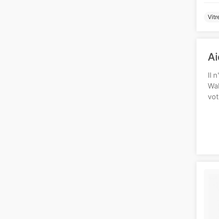
Vitr
Ai
Il 
Wal
vot