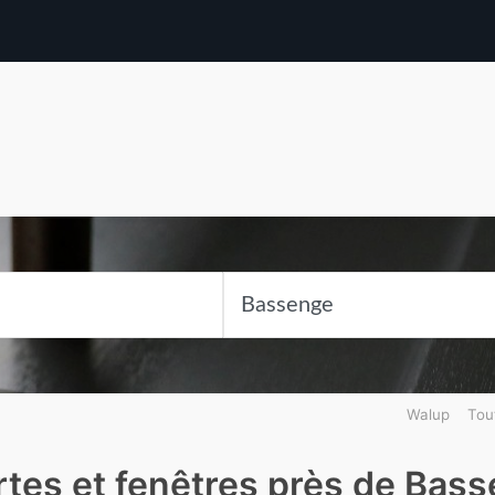
Walup
Tou
rtes et fenêtres près de Bas