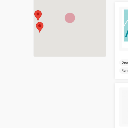
Dres
Ram