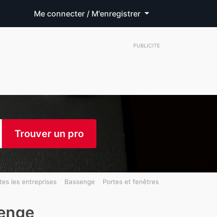
Me connecter / M'enregistrer
PUBLICITE
Trouver un pro
tes les entreprises
Bassenge
Portes et fenêtres
senge