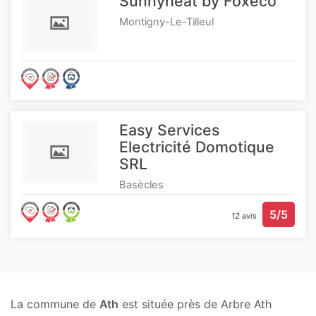
Sunnyheat by Foxeco
Montigny-Le-Tilleul
Easy Services
Electricité Domotique
SRL
Basècles
5/5
12 avis
La commune de
Ath
est située près de Arbre Ath