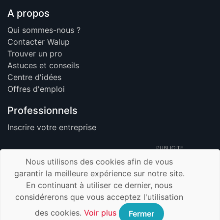
A propos
Qui sommes-nous ?
Contacter Walup
Trouver un pro
Astuces et conseils
Centre d'idées
Offres d'emploi
Professionnels
Inscrire votre entreprise
PUBLICITE
Nous utilisons des cookies afin de vous
garantir la meilleure expérience sur notre site.
En continuant à utiliser ce dernier, nous
© 2026 Walup.be - Tous Droits Réservés -
considérerons que vous acceptez l'utilisation
Membre de TrustUp.be
Mentions légales
des cookies.
Voir plus
Fermer