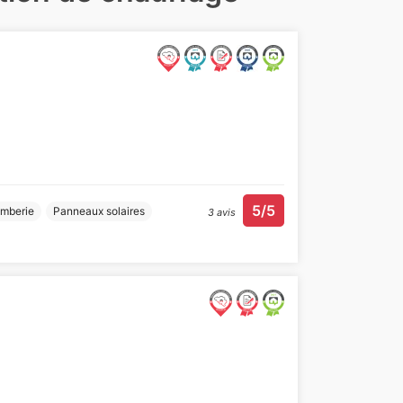
5/5
omberie
Panneaux solaires
3 avis