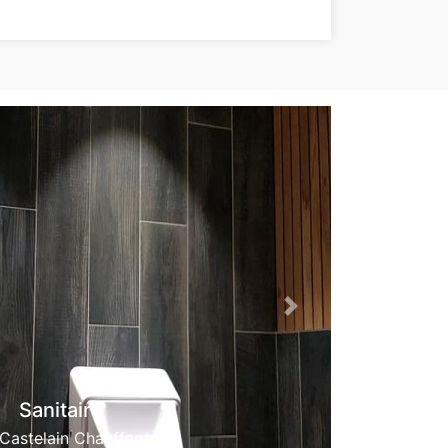
Next
Ventilation
par
ENERTEC sprl