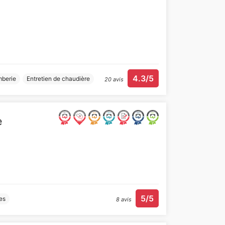
4.3/5
mberie
Entretien de chaudière
20 avis
e
5/5
res
8 avis