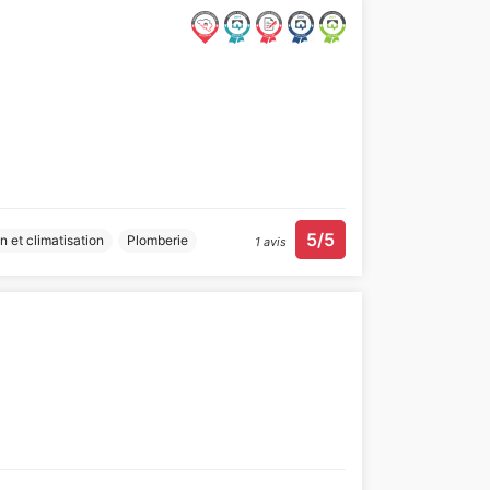
5/5
on et climatisation
Plomberie
1 avis