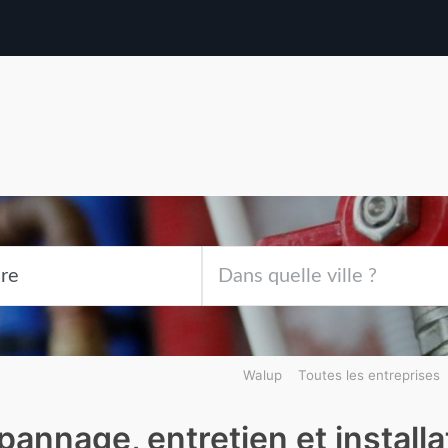
Walup
Toutes les entreprises
pannage, entretien et install