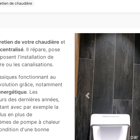
etien de chaudière
tretien de votre chaudière
et
 centralisé
. Il répare, pose
osent l'installation de
e ou les canalisations.
assiques fonctionnant au
évolution grâce, notamment
énergétique
. Les
Previous
rs des dernières années,
tant avec par exemple la
lus en plus de
stèmes de pompe à chaleur
Sanitaire
condition d'une bonne
par
Castelain Chauffage