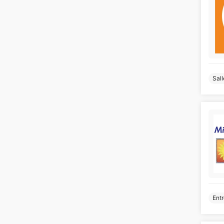
Sall
Entr