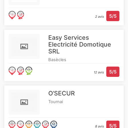
5/5
2 avis
Easy Services
Electricité Domotique
SRL
Basècles
5/5
12 avis
O’SECUR
Tournai
5/5
8 avis