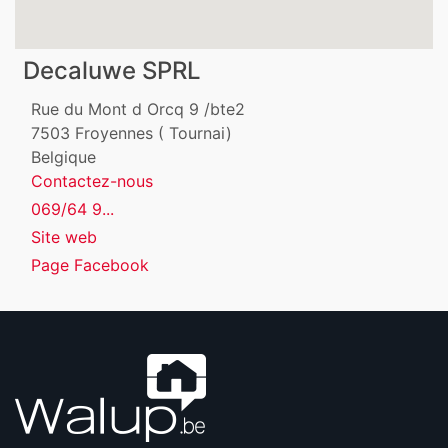
Decaluwe SPRL
Rue du Mont d Orcq 9 /bte2
7503
Froyennes ( Tournai)
Belgique
Contactez-nous
069/64 9...
Site web
Page Facebook