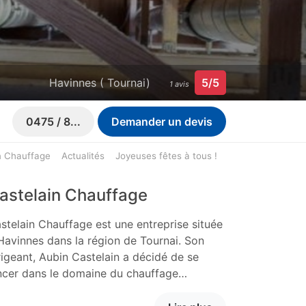
Havinnes ( Tournai)
5/5
1 avis
0475 / 8...
Demander un devis
n Chauffage
Actualités
Joyeuses fêtes à tous !
astelain Chauffage
stelain Chauffage est une entreprise située
Havinnes dans la région de Tournai. Son
rigeant, Aubin Castelain a décidé de se
ncer dans le domaine du chauffage…