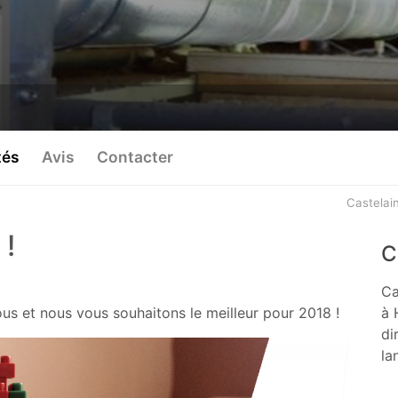
tés
Avis
Contacter
Castelai
 !
C
Ca
ous et nous vous souhaitons le meilleur pour 2018 !
à 
di
la