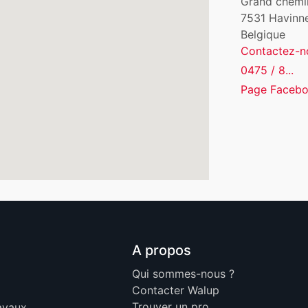
Grand chemi
7531
Havinne
Belgique
Contactez-n
0475 / 8...
Page Faceb
A propos
Qui sommes-nous ?
Contacter Walup
Trouver un pro
ravaux