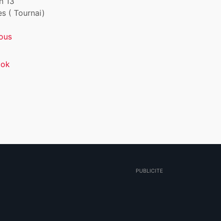
n 13
s ( Tournai)
ous
ook
PUBLICITE